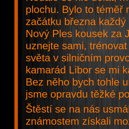
plochu. Bylo to téměř
začátku března každý 
Nový Ples kousek za J
uznejte sami, trénovat
světa v silničním pro
kamarád Libor se mi k
Bez něho bych tohle ur
jsme opravdu těžké po
Štěstí se na nás usmá
známostem získali mož