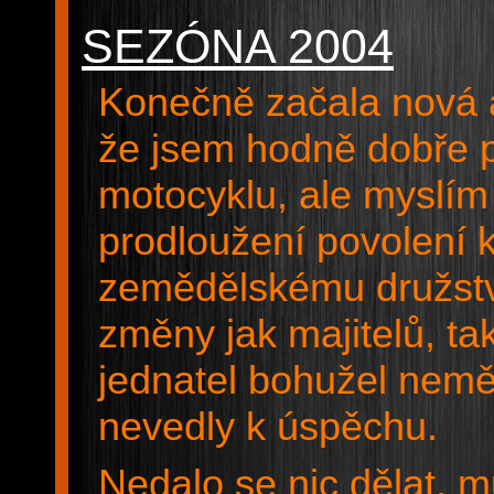
SEZÓNA 2004
Konečně začala nová 
že jsem hodně dobře p
motocyklu, ale myslím 
prodloužení povolení k 
zemědělskému družstv
změny jak majitelů, ta
jednatel bohužel nemě
nevedly k úspěchu.
Nedalo se nic dělat, 