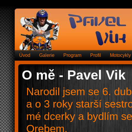
Úvod
Galerie
Program
Profil
Motocykly
O mě - Pavel Vik
Narodil jsem se 6. du
a o 3 roky starší sest
mé dcerky a bydlím se
Orebem.