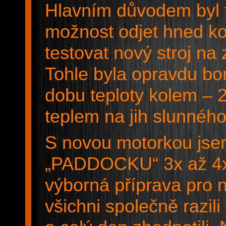
Hlavním důvodem byl t
možnost odjet hned k
testovat nový stroj 
Tohle byla opravdu b
dobu teploty kolem – 2
teplem na jih slunnéh
S novou motorkou jsem
„PADDOCKU“ 3x až 4x 
výborná příprava pro 
všichni společně razi