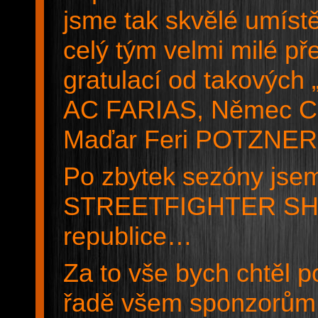
jsme tak skvělé umístě
celý tým velmi milé př
gratulací od takovýc
AC FARIAS, Němec Ch
Maďar Feri POTZNER
Po zbytek sezóny jse
STREETFIGHTER SHOW“
republice…
Za to vše bych chtěl
řadě všem sponzorům,