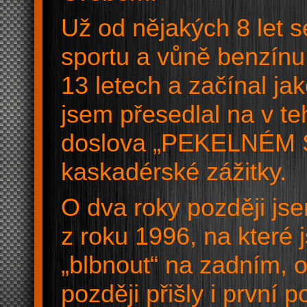
Už od nějakých 8 let s
sportu a vůně benzínu
13 letech a začínal j
jsem přesedlal na v t
doslova „PEKELNÉM ST
kaskadérské zážitky.
O dva roky později j
z roku 1996, na které 
„blbnout“ na zadním,
později přišly i první