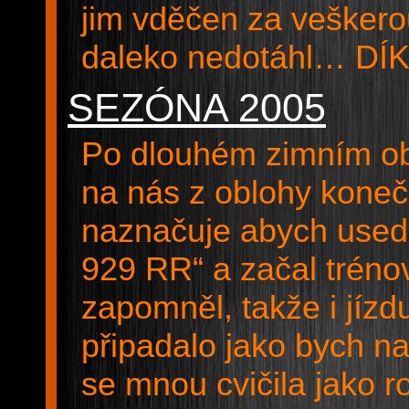
jim vděčen za veškerou
daleko nedotáhl… DÍ
SEZÓNA 2005
Po dlouhém zimním ob
na nás z oblohy koneč
naznačuje abych usedl
929 RR“ a začal tréno
zapomněl, takže i jízd
připadalo jako bych n
se mnou cvičila jako 