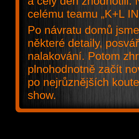
a celý den zhodnotili.
celému teamu „K+L 
Po návratu domů jsme s
některé detaily, posvář
nalakování. Potom zh
plnohodnotně začít no
po nejrůznějších kout
show.