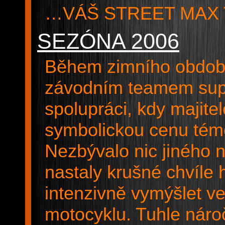
…VÁŠ STREET MAX
SEZÓNA 2006
Během zimního období
závodním teamem sup
spolupráci, kdy majit
symbolickou cenu té
Nezbývalo nic jiného n
nastaly krušné chvíle
intenzivně vymýšlet v
motocyklu. Tuhle náro