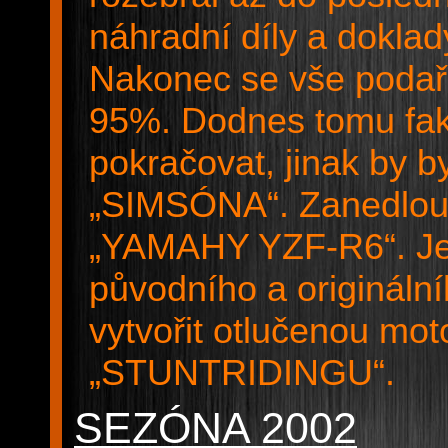
náhradní díly a doklad
Nakonec se vše podařil
95%. Dodnes tomu fakt
pokračovat, jinak by b
„SIMSÓNA“. Zanedlouh
„YAMAHY YZF-R6“. Jed
původního a originální
vytvořit otlučenou mot
„STUNTRIDINGU“.
SEZÓNA 2002