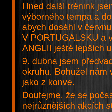
Hned další trénink jse
výborného tempa a dok
abych dosáhl v červ
V PORTUGALSKU a v 
ANGLII ještě lepších 
9. dubna jsem předvád
okruhu. Bohužel nám v
jako z konve.
Doufejme, že se poča
nejrůznějších akcích 