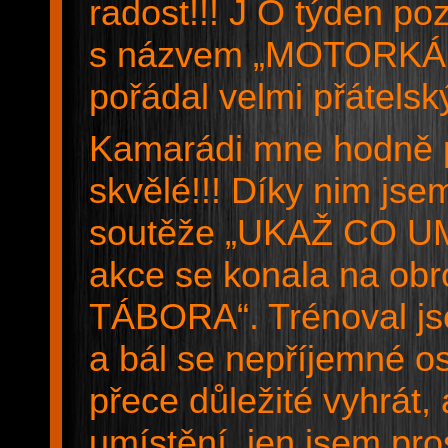
radost!!! J O týden po
s názvem „MOTORKÁŘI
pořádal velmi přátels
Kamarádi mne hodně p
skvělé!!! Díky nim jse
soutěže „UKAŽ CO UM
akce se konala na ob
TÁBORA“. Trénoval jse
a bál se nepříjemné o
přece důležité vyhrát,
umístění, jen jsem pros