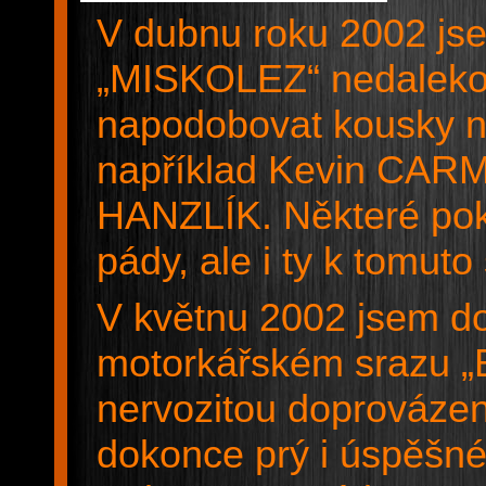
V dubnu roku 2002 jse
„MISKOLEZ“ nedaleko
napodobovat kousky ně
například Kevin CAR
HANZLÍK. Některé poku
pády, ale i ty k tomuto
V květnu 2002 jsem do
motorkářském srazu „
nervozitou doprovázen
dokonce prý i úspěšné