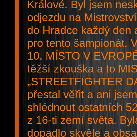
Králové. Byl jsem nes
odjezdu na Mistrovstv
do Hradce každý den a 
pro tento šampionát. V
10. MÍSTO V EVROPĚ.
těžší zkouška a to
„STREETFIGHTER DAY 2
přestal věřit a ani js
shlédnout ostatních 5
z 16-ti zemí světa. By
dopadlo skvěle a obsa