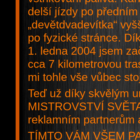
delší jízdy po přední
„devětdvadevítka“ vyšší
po fyzické stránce. Dí
1. ledna 2004 jsem zač
cca 7 kilometrovou tra
mi tohle vše vůbec sto
Teď už díky skvělým
MISTROVSTVÍ SVĚTA 
reklamním partnerům 
TÍMTO VÁM VŠEM PA