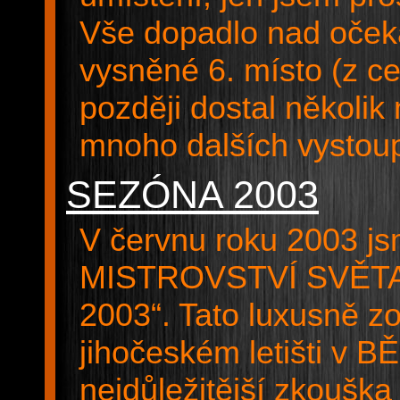
Vše dopadlo nad očeká
vysněné 6. místo (z c
později dostal několi
mnoho dalších vysto
SEZÓNA 2003
V červnu roku 2003 jsm
MISTROVSTVÍ SVĚT
2003“. Tato luxusně z
jihočeském letišti v B
nejdůležitější zkouška