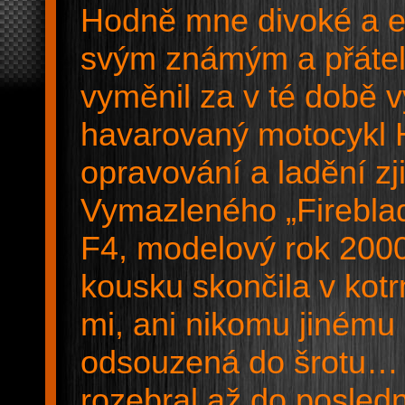
Hodně mne divoké a ex
svým známým a přáte
vyměnil za v té době 
havarovaný motocykl
opravování a ladění zji
Vymazleného „Firebla
F4, modelový rok 20
kousku skončila v kot
mi, ani nikomu jinému 
odsouzená do šrotu… 
rozebral až do posled