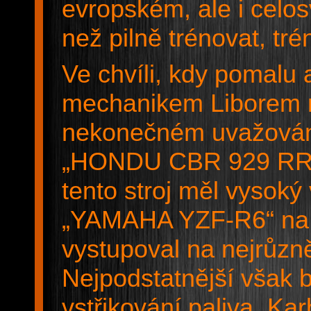
evropském, ale i celos
než pilně trénovat, tré
Ve chvíli, kdy pomalu 
mechanikem Liborem r
nekonečném uvažování
„HONDU CBR 929 RR Fi
tento stroj měl vysoký
„YAMAHA YZF-R6“ na kte
vystupoval na nejrůzně
Nejpodstatnější však 
vstřikování paliva. Ka