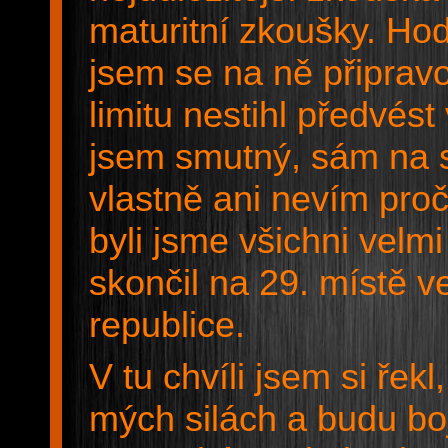
maturitní zkoušky. Ho
jsem se na ně připrav
limitu nestihl předvés
jsem smutný, sám na se
vlastně ani nevím proč.
byli jsme všichni velm
skončil na 29. místě 
republice.
V tu chvíli jsem si ř
mých silách a budu boj